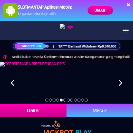
×
SLOTMANTAP Aplikasi Mobile
UNDUH
Jangan tampilkan lagi hari ini
Withdraw Live
asil Withdraw Rp15.850.000 | TA**** Berhasil Withdraw Rp8.340.000 | NE*** Be
ermainan tidak akan tersedia. Kami memohon maaf atas ketidaknyamanan yang mungkin ditimbul
Daftar
Masuk
JACKPOT
PLAY