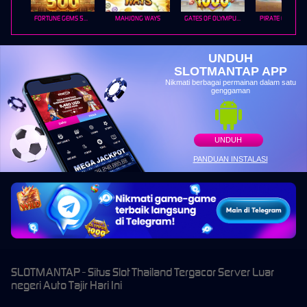
FORTUNE GEMS 500
MAHJONG WAYS
GATES OF OLYMPUS 1000
PIRATE QUEST 1
UNDUH
SLOTMANTAP APP
Nikmati berbagai permainan dalam satu
genggaman
UNDUH
PANDUAN INSTALASI
SLOTMANTAP - Situs Slot Thailand Tergacor Server Luar
negeri Auto Tajir Hari Ini