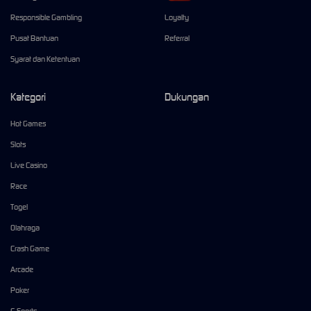
Responsible Gambling
Loyalty
Pusat Bantuan
Referral
Syarat dan Ketentuan
Kategori
Dukungan
Hot Games
Slots
Live Casino
Race
Togel
Olahraga
Crash Game
Arcade
Poker
E-Sports